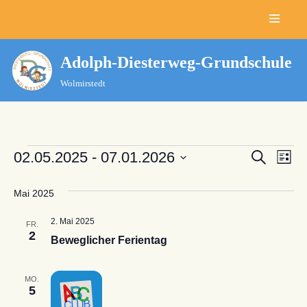
Zum
Inhalt
Adolph-Diesterweg-Grundschule
springen
Wolmirstedt
Verans
02.05.2025
 - 
07.01.2026
Ver
Suche
Liste
Datum
Ans
Suche
wählen.
Mai 2025
Nav
und
2. Mai 2025
FR.
Ansich
2
Beweglicher Ferientag
Naviga
MO.
5