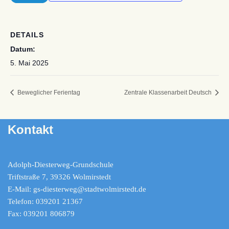
DETAILS
Datum:
5. Mai 2025
Beweglicher Ferientag
Zentrale Klassenarbeit Deutsch
Kontakt
Adolph-Diesterweg-Grundschule
Triftstraße 7, 39326 Wolmirstedt
E-Mail: gs-diesterweg@stadtwolmirstedt.de
Telefon: 039201 21367
Fax: 039201 806879