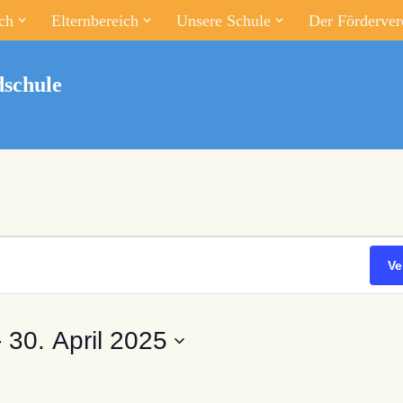
ch
Elternbereich
Unsere Schule
Der Förderver
schule
Ve
- 
30. April 2025