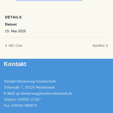
DETAILS
Datum:
15. Mai 2025
ABC-Club
Sportfest
Kontakt
Adolph-Diesterweg-Grundschule
Triftstraße 7, 39326 Wolmirstedt
E-Mail: gs-diesterweg@stadtwolmirstedt.de
Telefon: 039201 21367
Fax: 039201 806879