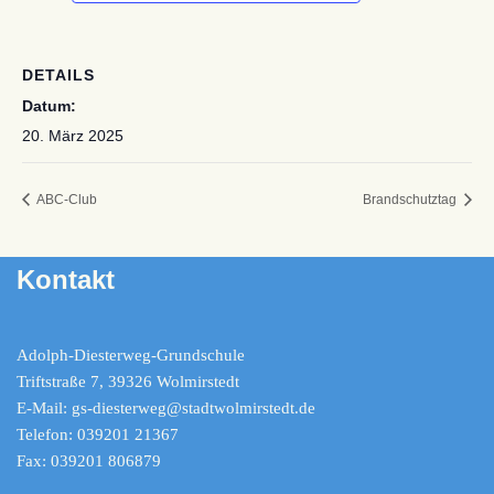
DETAILS
Datum:
20. März 2025
ABC-Club
Brandschutztag
Kontakt
Adolph-Diesterweg-Grundschule
Triftstraße 7, 39326 Wolmirstedt
E-Mail: gs-diesterweg@stadtwolmirstedt.de
Telefon: 039201 21367
Fax: 039201 806879