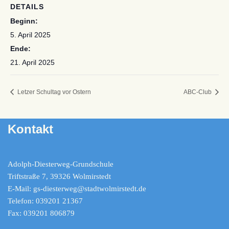
DETAILS
Beginn:
5. April 2025
Ende:
21. April 2025
Letzer Schultag vor Ostern
ABC-Club
Kontakt
Adolph-Diesterweg-Grundschule
Triftstraße 7, 39326 Wolmirstedt
E-Mail: gs-diesterweg@stadtwolmirstedt.de
Telefon: 039201 21367
Fax: 039201 806879