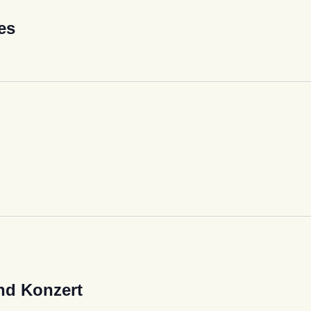
es
nd Konzert