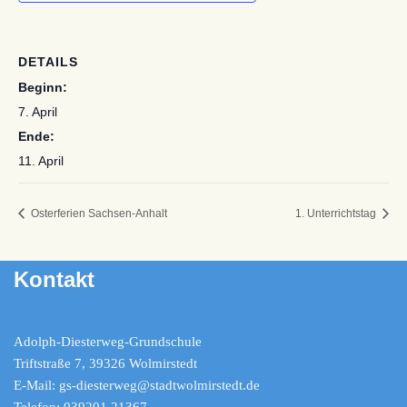
DETAILS
Beginn:
7. April
Ende:
11. April
Osterferien Sachsen-Anhalt
1. Unterrichtstag
Kontakt
Adolph-Diesterweg-Grundschule
Triftstraße 7, 39326 Wolmirstedt
E-Mail: gs-diesterweg@stadtwolmirstedt.de