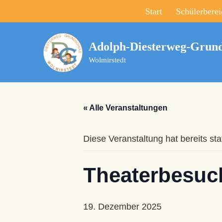
Start
Schülerberei
Zum
Inhalt
Adolph-Diesterweg-Grund
springen
Wolmirstedt
« Alle Veranstaltungen
Diese Veranstaltung hat bereits st
Theaterbesuc
19. Dezember 2025