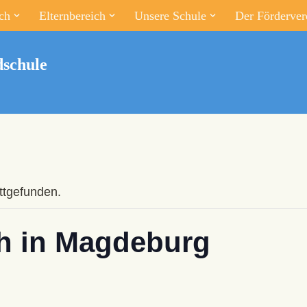
ch
Elternbereich
Unsere Schule
Der Förderver
schule
attgefunden.
h in Magdeburg