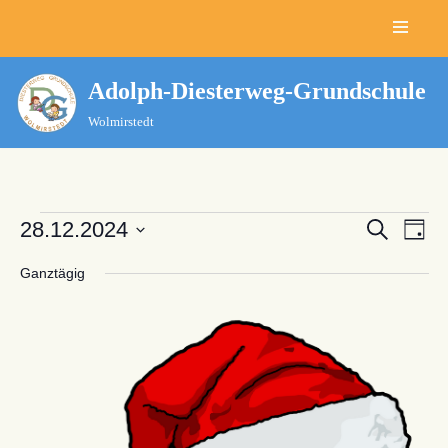
Zum
Inhalt
Adolph-Diesterweg-Grundschule
springen
Wolmirstedt
Verans
28.12.2024
Ver
Suche
Tag
Datum
Ans
Suche
Ganztägig
wählen.
Nav
und
Ansich
Naviga