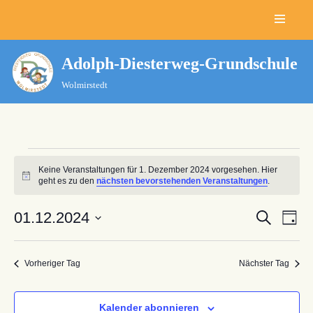
Zum
Inhalt
Adolph-Diesterweg-Grundschule
springen
Wolmirstedt
Keine Veranstaltungen für 1. Dezember 2024 vorgesehen. Hier
Hinweis
geht es zu den
nächsten bevorstehenden Veranstaltungen
.
Verans
01.12.2024
Ver
Suche
Tag
Datum
Ans
Suche
wählen.
Nav
Vorheriger Tag
Nächster Tag
und
Ansich
Kalender abonnieren