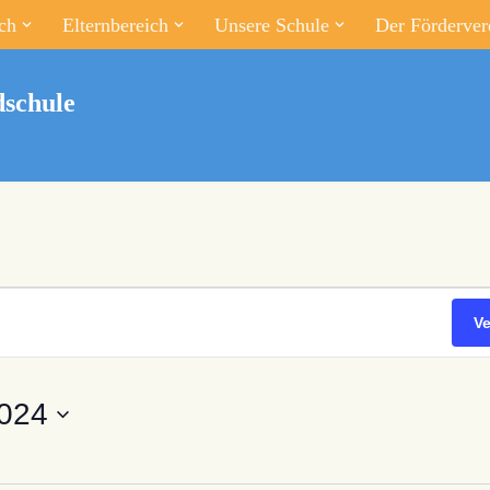
ch
Elternbereich
Unsere Schule
Der Förderver
schule
V
024