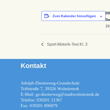
D
Zum Kalender hinzufügen
Da
23
Sport-Motorik-Test Kl. 3
Kontakt
Adolph-Diesterweg-Grundschule
Triftstraße 7, 39326 Wolmirstedt
E-Mail: gs-diesterweg@stadtwolmirstedt.de
Telefon: 039201 21367
Fax: 039201 806879