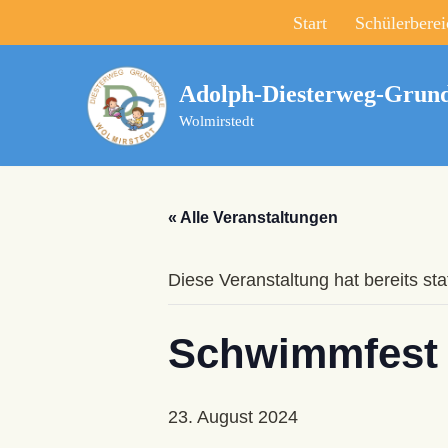
Start
Schülerberei
Zum
Inhalt
Adolph-Diesterweg-Grund
springen
Wolmirstedt
« Alle Veranstaltungen
Diese Veranstaltung hat bereits st
Schwimmfest
23. August 2024