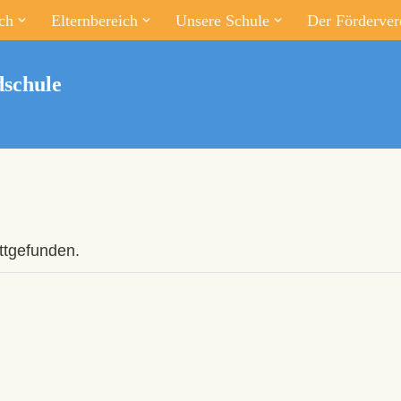
ch
Elternbereich
Unsere Schule
Der Förderver
schule
attgefunden.