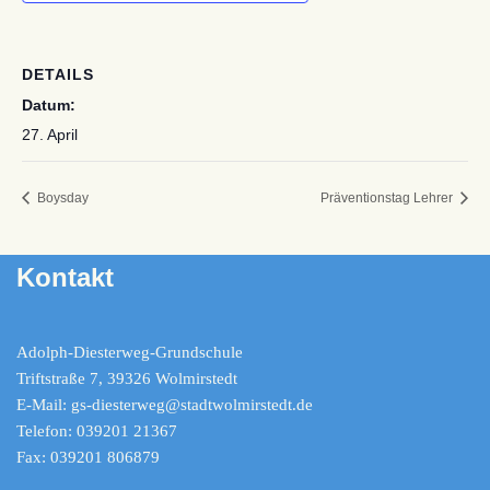
DETAILS
Datum:
27. April
Boysday
Präventionstag Lehrer
Kontakt
Adolph-Diesterweg-Grundschule
Triftstraße 7, 39326 Wolmirstedt
E-Mail: gs-diesterweg@stadtwolmirstedt.de
Telefon: 039201 21367
Fax: 039201 806879