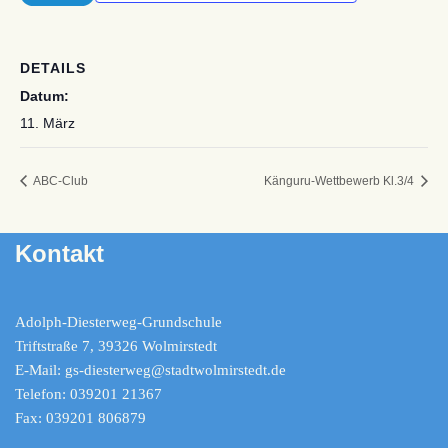
DETAILS
Datum:
11. März
ABC-Club
Känguru-Wettbewerb Kl.3/4
Kontakt
Adolph-Diesterweg-Grundschule
Triftstraße 7, 39326 Wolmirstedt
E-Mail: gs-diesterweg@stadtwolmirstedt.de
Telefon: 039201 21367
Fax: 039201 806879