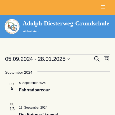
Zum
Inhalt
Adolph-Diesterweg-Grundschule
springen
Wolmirstedt
Verans
05.09.2024
 - 
28.01.2025
Ver
Suche
Liste
Datum
Ans
Suche
wählen.
September 2024
Nav
und
5. September 2024
DO.
Ansich
5
Fahrradparcour
Naviga
FR.
13. September 2024
13
Der Fotograf kommt