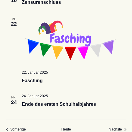
10
Zensurenschluss
MI.
22
22. Januar 2025
Fasching
24. Januar 2025
FR.
24
Ende des ersten Schulhalbjahres
Veranstaltungen
Veran
Vorherige
Heute
Nächste